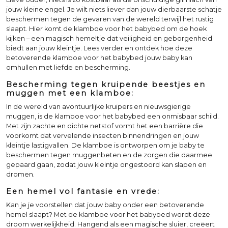
jouw kleine engel. Je wilt niets liever dan jouw dierbaarste schatje
beschermen tegen de gevaren van de wereld terwijl het rustig
slaapt. Hier komt de klamboe voor het babybed om de hoek
kijken – een magisch hemeltje dat veiligheid en geborgenheid
biedt aan jouw kleintje. Lees verder en ontdek hoe deze
betoverende klamboe voor het babybed jouw baby kan
omhullen met liefde en bescherming.
Bescherming tegen kruipende beestjes en
muggen met een klamboe:
In de wereld van avontuurlijke kruipers en nieuwsgierige
muggen, is de klamboe voor het babybed een onmisbaar schild.
Met zijn zachte en dichte netstof vormt het een barrière die
voorkomt dat vervelende insecten binnendringen en jouw
kleintje lastigvallen. De klamboe is ontworpen om je baby te
beschermen tegen muggenbeten en de zorgen die daarmee
gepaard gaan, zodat jouw kleintje ongestoord kan slapen en
dromen.
Een hemel vol fantasie en vrede:
Kan je je voorstellen dat jouw baby onder een betoverende
hemel slaapt? Met de klamboe voor het babybed wordt deze
droom werkelijkheid. Hangend als een magische sluier, creëert