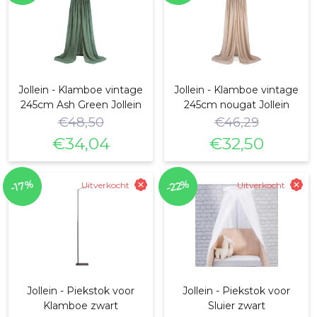
Jollein - Klamboe vintage
Jollein - Klamboe vintage
245cm Ash Green Jollein
245cm nougat Jollein
€
48,50
€
46,29
€
34,04
€
32,50
Oorspronkelijke
Huidige
Oorspronkelijke
Huidige
prijs
prijs
prijs
prijs
-22%
-17%
Uitverkocht
Uitverkocht
was:
is:
was:
is:
€48,50.
€34,04.
€46,29.
€32,50.
Jollein - Piekstok voor
Jollein - Piekstok voor
Klamboe zwart
Sluier zwart