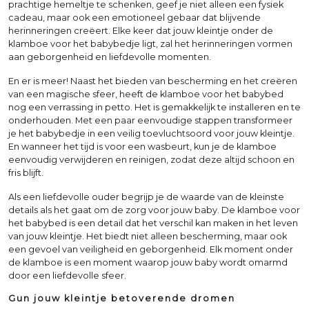
prachtige hemeltje te schenken, geef je niet alleen een fysiek
cadeau, maar ook een emotioneel gebaar dat blijvende
herinneringen creëert. Elke keer dat jouw kleintje onder de
klamboe voor het babybedje ligt, zal het herinneringen vormen
aan geborgenheid en liefdevolle momenten.
En er is meer! Naast het bieden van bescherming en het creëren
van een magische sfeer, heeft de klamboe voor het babybed
nog een verrassing in petto. Het is gemakkelijk te installeren en te
onderhouden. Met een paar eenvoudige stappen transformeer
je het babybedje in een veilig toevluchtsoord voor jouw kleintje.
En wanneer het tijd is voor een wasbeurt, kun je de klamboe
eenvoudig verwijderen en reinigen, zodat deze altijd schoon en
fris blijft.
Als een liefdevolle ouder begrijp je de waarde van de kleinste
details als het gaat om de zorg voor jouw baby. De klamboe voor
het babybed is een detail dat het verschil kan maken in het leven
van jouw kleintje. Het biedt niet alleen bescherming, maar ook
een gevoel van veiligheid en geborgenheid. Elk moment onder
de klamboe is een moment waarop jouw baby wordt omarmd
door een liefdevolle sfeer.
Gun jouw kleintje betoverende dromen