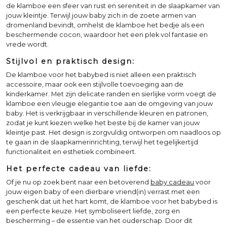
de klamboe een sfeer van rust en sereniteit in de slaapkamer van
jouw kleintje. Terwijl jouw baby zich in de zoete armen van
dromenland bevindt, omhelst de klamboe het bedje als een
beschermende cocon, waardoor het een plek vol fantasie en
vrede wordt.
Stijlvol en praktisch design:
De klamboe voor het babybed is niet alleen een praktisch
accessoire, maar ook een stijlvolle toevoeging aan de
kinderkamer. Met zijn delicate randen en sierlijke vorm voegt de
klamboe een vleugje elegantie toe aan de omgeving van jouw
baby. Het is verkrijgbaar in verschillende kleuren en patronen,
zodat je kunt kiezen welke het beste bij de kamer van jouw
kleintje past. Het design is zorgvuldig ontworpen om naadloos op
te gaan in de slaapkamerinrichting, terwijl het tegelijkertijd
functionaliteit en esthetiek combineert.
Het perfecte cadeau van liefde:
Of je nu op zoek bent naar een betoverend
baby cadeau
voor
jouw eigen baby of een dierbare vriend(in) verrast met een
geschenk dat uit het hart komt, de klamboe voor het babybed is
een perfecte keuze. Het symboliseert liefde, zorg en
bescherming – de essentie van het ouderschap. Door dit