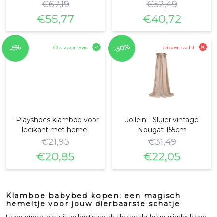
€
67,19
€
52,49
€
55,77
€
40,72
Oorspronkelijke
Huidige
Oorspronkelijke
Huidige
prijs
prijs
prijs
prijs
-30%
-5%
Op voorraad
Uitverkocht
was:
is:
was:
is:
€67,19.
€55,77.
€52,49.
€40,72.
- Playshoes klamboe voor
Jollein - Sluier vintage
ledikant met hemel
Nougat 155cm
€
21,95
€
31,49
€
20,85
€
22,05
Oorspronkelijke
Huidige
Oorspronkelijke
Huidige
prijs
prijs
prijs
prijs
was:
is:
was:
is:
Klamboe babybed kopen: een magisch
hemeltje voor jouw dierbaarste schatje
€21,95.
€20,85.
€31,49.
€22,05.
Lieve ouder, niets is zo kostbaar als de onschuldige glimlach van