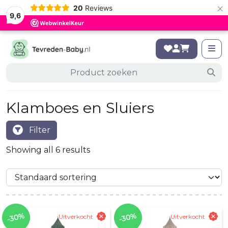
×
20
Reviews
9,6
Klamboes en Sluiers
Filter
Showing all 6 results
-30%
-30%
Uitverkocht
Uitverkocht