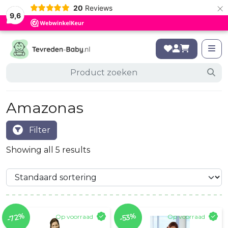
×
20
Reviews
9,6
Amazonas
Filter
Showing all 5 results
-72%
-53%
Op voorraad
Op voorraad