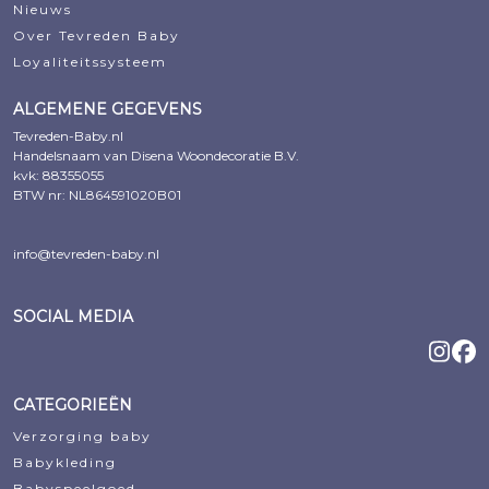
Nieuws
Over Tevreden Baby
Loyaliteitssysteem
ALGEMENE GEGEVENS
Tevreden-Baby.nl
Handelsnaam van Disena Woondecoratie B.V.
kvk: 88355055
BTW nr: NL864591020B01
info@tevreden-baby.nl
SOCIAL MEDIA
CATEGORIEËN
Verzorging baby
Babykleding
Babyspeelgoed