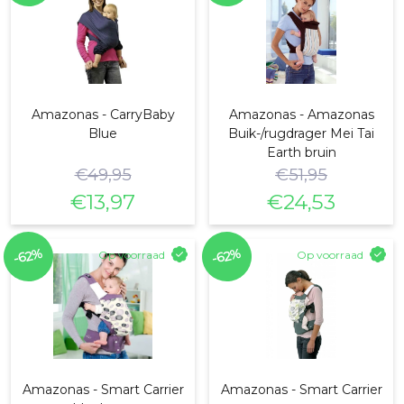
Amazonas - CarryBaby
Amazonas - Amazonas
Blue
Buik-/rugdrager Mei Tai
Earth bruin
€
49,95
€
51,95
€
13,97
€
24,53
Oorspronkelijke
Huidige
Oorspronkelijke
Huidige
prijs
prijs
prijs
prijs
-62%
-62%
Op voorraad
Op voorraad
was:
is:
was:
is:
€49,95.
€13,97.
€51,95.
€24,53.
Amazonas - Smart Carrier
Amazonas - Smart Carrier