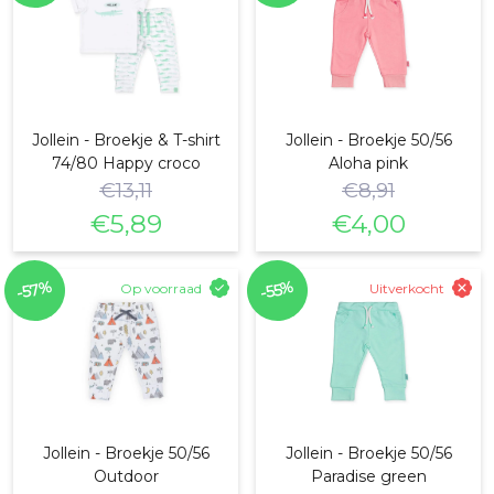
Jollein - Broekje & T-shirt
Jollein - Broekje 50/56
74/80 Happy croco
Aloha pink
€
13,11
€
8,91
€
5,89
€
4,00
Oorspronkelijke
Huidige
Oorspronkelijke
Huidige
prijs
prijs
prijs
prijs
-57%
-55%
Op voorraad
Uitverkocht
was:
is:
was:
is:
€13,11.
€5,89.
€8,91.
€4,00.
Jollein - Broekje 50/56
Jollein - Broekje 50/56
Outdoor
Paradise green