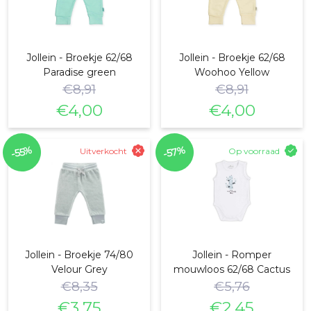
Jollein - Broekje 62/68
Jollein - Broekje 62/68
Paradise green
Woohoo Yellow
€
8,91
€
8,91
€
4,00
€
4,00
Oorspronkelijke
Huidige
Oorspronkelijke
Huidige
prijs
prijs
prijs
prijs
-57%
-55%
Uitverkocht
Op voorraad
was:
is:
was:
is:
€8,91.
€4,00.
€8,91.
€4,00.
Jollein - Broekje 74/80
Jollein - Romper
Velour Grey
mouwloos 62/68 Cactus
€
8,35
€
5,76
€
3,75
€
2,45
Oorspronkelijke
Huidige
Oorspronkelijke
Huidige