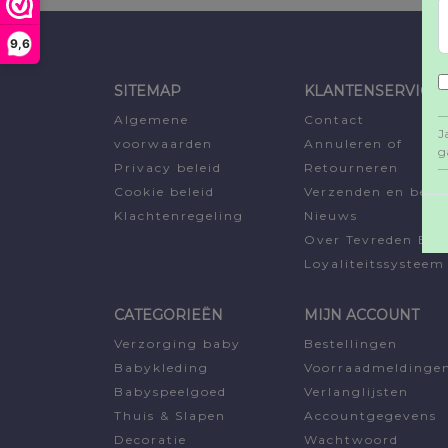
9,6
SITEMAP
KLANTENSERVICE
Algemene
Contact
J
voorwaarden
Annuleren of
g
Privacy beleid
Retourneren
Cookie beleid
Verzenden en beta
Klachtenregeling
Nieuws
Over Tevreden Ba
Loyaliteitssysteem
CATEGORIEËN
MIJN ACCOUNT
Verzorging baby
Bestellingen
Babykleding
Voorraadmeldinge
Babyspeelgoed
Verlanglijsten
Thuis & Slapen
Accountgegevens
Decoratie
Wachtwoord