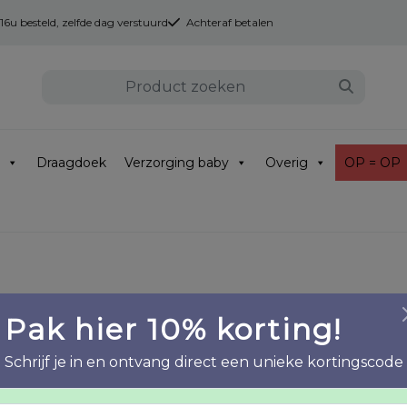
u besteld, zelfde dag verstuurd
Achteraf betalen
Draagdoek
Verzorging baby
Overig
OP = OP
Pak hier 10% korting!
ekcriteria voldoen.
Schrijf je in en ontvang direct een unieke kortingscode