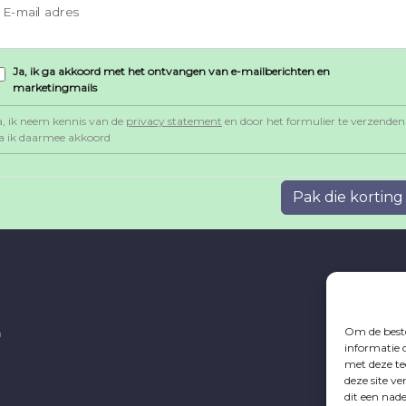
E-mail adres
Ja, ik ga akkoord met het ontvangen van e-mailberichten en
marketingmails
a, ik neem kennis van de
privacy statement
en door het formulier te verzenden
a ik daarmee akkoord
len
B
Pak die korting
by
Om de beste
n
informatie 
met deze te
deze site v
dit een nad