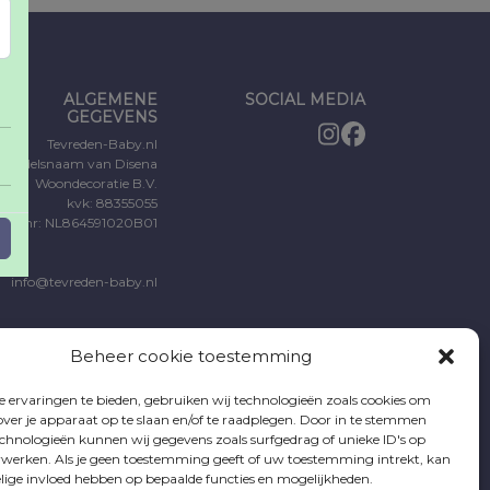
ALGEMENE
SOCIAL MEDIA
GEGEVENS
Tevreden-Baby.nl
Handelsnaam van Disena
Woondecoratie B.V.
kvk: 88355055
TW nr: NL864591020B01
info@tevreden-baby.nl
Beheer cookie toestemming
 ervaringen te bieden, gebruiken wij technologieën zoals cookies om
over je apparaat op te slaan en/of te raadplegen. Door in te stemmen
chnologieën kunnen wij gegevens zoals surfgedrag of unieke ID's op
erwerken. Als je geen toestemming geeft of uw toestemming intrekt, kan
elige invloed hebben op bepaalde functies en mogelijkheden.