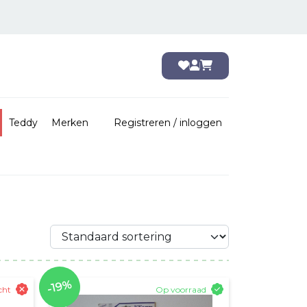
Teddy
Merken
Registreren / inloggen
-19%
cht
Op voorraad