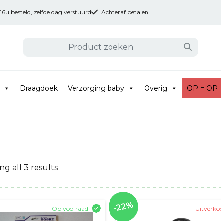
u besteld, zelfde dag verstuurd
Achteraf betalen
Draagdoek
Verzorging baby
Overig
OP = OP
g all 3 results
-22%
Op voorraad
Uitverko