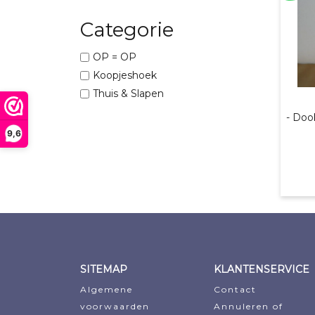
Categorie
OP = OP
Koopjeshoek
Thuis & Slapen
- Doo
9,6
Oo
Hu
pri
pri
wa
is:
€19
€16
SITEMAP
KLANTENSERVICE
Algemene
Contact
voorwaarden
Annuleren of