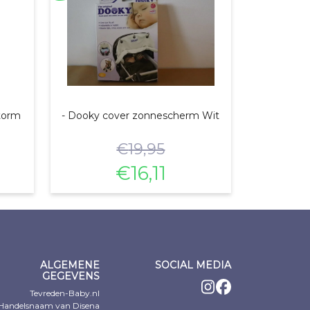
storm
- Dooky cover zonnescherm Wit
€
19,95
€
16,11
e
Oorspronkelijke
Huidige
prijs
prijs
was:
is:
€19,95.
€16,11.
ALGEMENE
SOCIAL MEDIA
GEGEVENS
Tevreden-Baby.nl
Handelsnaam van Disena