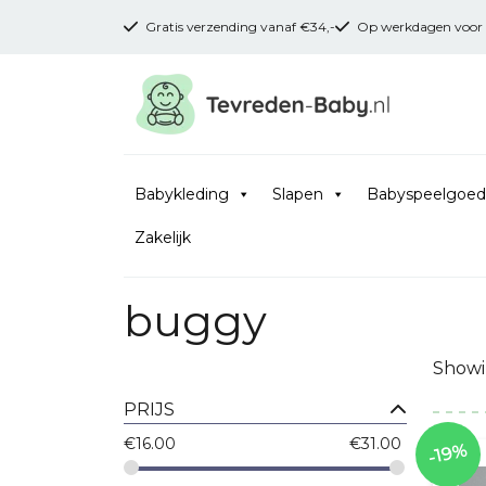
Gratis verzending vanaf €34,-
Op werkdagen voor 16
Babykleding
Slapen
Babyspeelgoed
Zakelijk
buggy
Showin
PRIJS
€
16.00
€
31.00
-19%