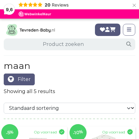
×
20
Reviews
9,6
maan
Filter
Showing all 5 results
-10%
-5%
Op voorraad
Op voorraad