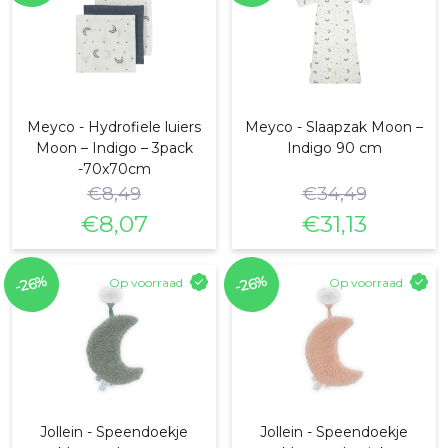
Meyco - Hydrofiele luiers
Meyco - Slaapzak Moon –
Moon – Indigo – 3pack
Indigo 90 cm
-70x70cm
€
8,49
€
34,49
€
8,07
€
31,13
Oorspronkelijke
Huidige
Oorspronkelijke
Huidige
prijs
prijs
prijs
prijs
-26%
-26%
Op voorraad
Op voorraad
was:
is:
was:
is:
€8,49.
€8,07.
€34,49.
€31,13.
Jollein - Speendoekje
Jollein - Speendoekje