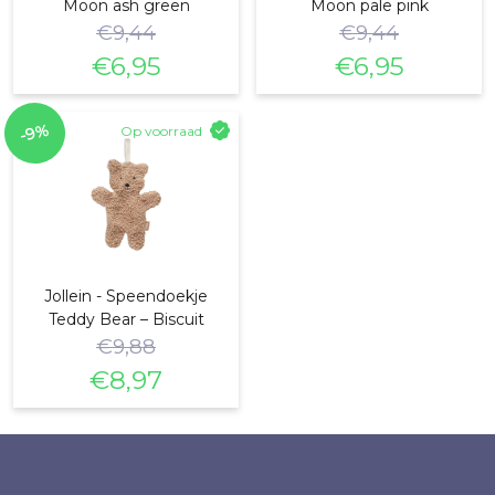
Moon ash green
Moon pale pink
€
9,44
€
9,44
€
6,95
€
6,95
Oorspronkelijke
Huidige
Oorspronkelijke
Huidige
prijs
prijs
prijs
prijs
-9%
Op voorraad
was:
is:
was:
is:
€9,44.
€6,95.
€9,44.
€6,95.
Jollein - Speendoekje
Teddy Bear – Biscuit
€
9,88
€
8,97
Oorspronkelijke
Huidige
prijs
prijs
was:
is: