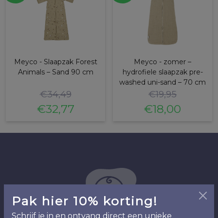
Meyco - Slaapzak Forest
Meyco - zomer –
Animals – Sand 90 cm
hydrofiele slaapzak pre-
washed uni-sand – 70 cm
€
34,49
€
19,95
€
32,77
€
18,00
Oorspronkelijke
Huidige
Oorspronkelijke
Huidige
prijs
prijs
prijs
prijs
was:
is:
was:
is:
€34,49.
€32,77.
€19,95.
€18,00.
Pak hier 10% korting!
Schrijf je in en ontvang direct een unieke