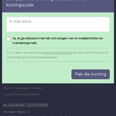
kortingscode
SITEMAP
E-mail adres
Algemene voorwaarden
Privacy beleid
Ja, ik ga akkoord met het ontvangen van e-mailberichten en
Cookie beleid
marketingmails
Klachtenregeling
Ja, ik neem kennis van de
privacy statement
en door het formulier te
KLANTENSERVICE
verzenden ga ik daarmee akkoord
Contact
Annuleren of Retourneren
Pak die korting
Verzenden en betalen
Nieuws
Over Tevreden Baby
Loyaliteitssysteem
ALGEMENE GEGEVENS
Tevreden-Baby.nl