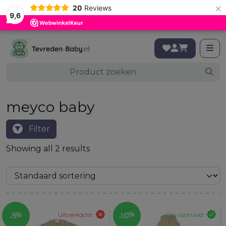
×
20
Reviews
9,6
meyco baby
Filter
Showing all 2 results
-10%
-5%
Uitverkocht
Op voorraad