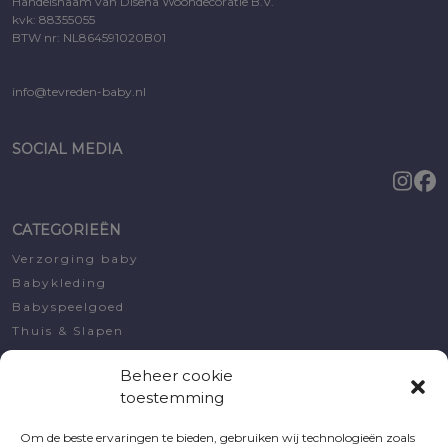
Handelsnaam van Disena Woondecoratie B.V.
kvk: 88355055
BTW nr: NL864591020B01
info@tevreden-baby.nl
SOCIAL MEDIA
CATEGORIEËN
Verzorging baby
Babykleding
Babyspeelgoed
Thuis & Slapen
Decoratie
Beheer cookie
Koopjeshoek
toestemming
Kraamcadeautjes
Om de beste ervaringen te bieden, gebruiken wij technologieën zoals
MIJN ACCOUNT