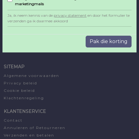
marketingmails
€5,76.
€2,45.
Ja, ik neem kennis van de
privacy statement
en door het formulier te
verzenden ga ik daarmee akkoord
Pak die korting
SITEMAP
Algemene voorwaarden
Privacy beleid
Cookie beleid
Klachtenregeling
KLANTENSERVICE
Contact
Annuleren of Retourneren
Verzenden en betalen