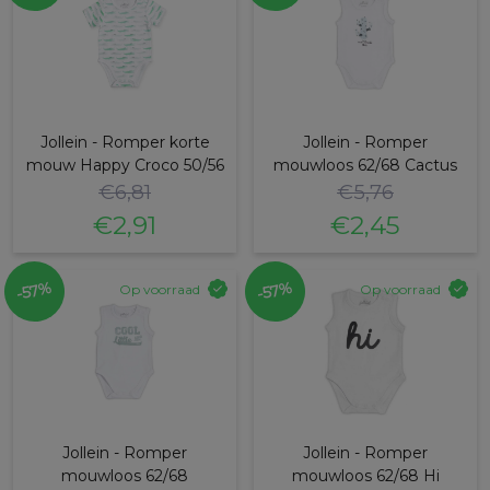
Jollein - Romper korte
Jollein - Romper
mouw Happy Croco 50/56
mouwloos 62/68 Cactus
€
6,81
€
5,76
€
2,91
€
2,45
Oorspronkelijke
Huidige
Oorspronkelijke
Huidige
prijs
prijs
prijs
prijs
-57%
-57%
Op voorraad
Op voorraad
was:
is:
was:
is:
€6,81.
€2,91.
€5,76.
€2,45.
Jollein - Romper
Jollein - Romper
mouwloos 62/68
mouwloos 62/68 Hi