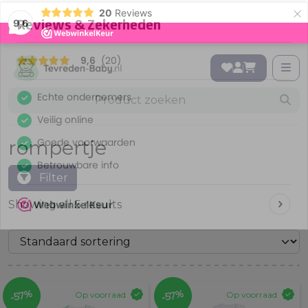
×
20
Reviews
9,6
rompertje
Filter
Showing all 5 results
-57%
-57%
Op voorraad
Op voorraad