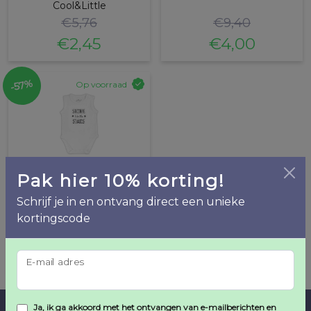
Cool&Little
€
5,76
€
9,40
€
2,45
€
4,00
Oorspronkelijke
Huidige
Oorspronkelijke
Huidige
prijs
prijs
prijs
prijs
-57%
Op voorraad
was:
is:
was:
is:
€5,76.
€2,45.
€9,40.
€4,00.
Pak hier 10% korting!
Jollein - Romper
Schrijf je in en ontvang direct een unieke
mouwloos 62/68 Shine like
the star
kortingscode
€
5,76
€
2,45
Oorspronkelijke
Huidige
E-mail adres
prijs
prijs
was:
is:
Ja, ik ga akkoord met het ontvangen van e-mailberichten en