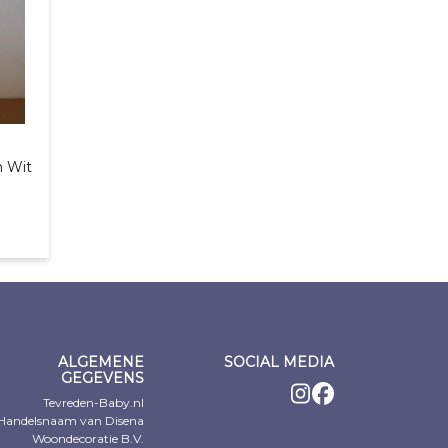
m Wit
e
ALGEMENE
SOCIAL MEDIA
GEGEVENS
Tevreden-Baby.nl
Handelsnaam van Disena
Woondecoratie B.V.