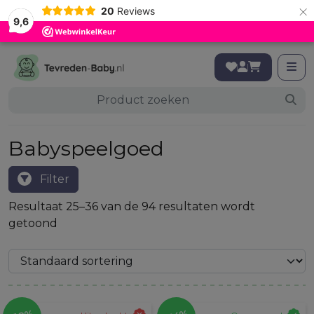
×
20
Reviews
9,6
Babyspeelgoed
Filter
Resultaat 25–36 van de 94 resultaten wordt
getoond