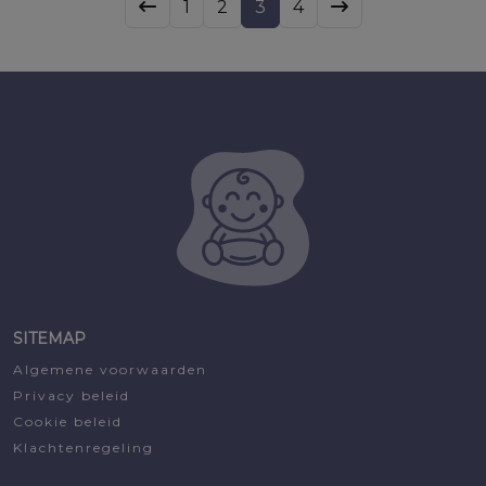
was:
is:
was:
is:
1
2
3
4
€13,99.
€12,59.
€17,31.
€13,45.
SITEMAP
Algemene voorwaarden
Privacy beleid
Cookie beleid
Klachtenregeling