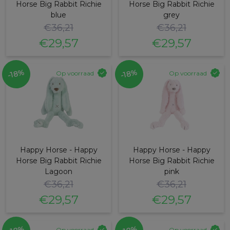
Horse Big Rabbit Richie
Horse Big Rabbit Richie
blue
grey
€
36,21
€
36,21
€
29,57
€
29,57
Oorspronkelijke
Huidige
Oorspronkelijke
Huidige
prijs
prijs
prijs
prijs
-18%
-18%
Op voorraad
Op voorraad
was:
is:
was:
is:
€36,21.
€29,57.
€36,21.
€29,57.
Happy Horse - Happy
Happy Horse - Happy
Horse Big Rabbit Richie
Horse Big Rabbit Richie
Lagoon
pink
€
36,21
€
36,21
€
29,57
€
29,57
Oorspronkelijke
Huidige
Oorspronkelijke
Huidige
prijs
prijs
prijs
prijs
Op voorraad
Op voorraad