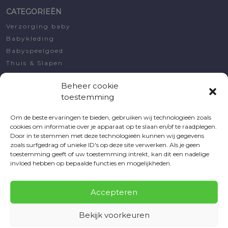
CATEGORIEËN
Verzorging baby
Babykleding
Babyspeelgoed
Thuis & Slapen
Decoratie
Beheer cookie
Koopjeshoek
toestemming
Kraamcadeautjes
Om de beste ervaringen te bieden, gebruiken wij technologieën zoals
MIJN ACCOUNT
cookies om informatie over je apparaat op te slaan en/of te raadplegen.
Door in te stemmen met deze technologieën kunnen wij gegevens
Bestellingen
zoals surfgedrag of unieke ID's op deze site verwerken. Als je geen
Voorraadmeldingen
toestemming geeft of uw toestemming intrekt, kan dit een nadelige
Verlanglijsten
invloed hebben op bepaalde functies en mogelijkheden.
Accountgegevens
Wachtwoord vergeten
Accepteren
Bekijk voorkeuren
© 2026 Tevreden Baby
|