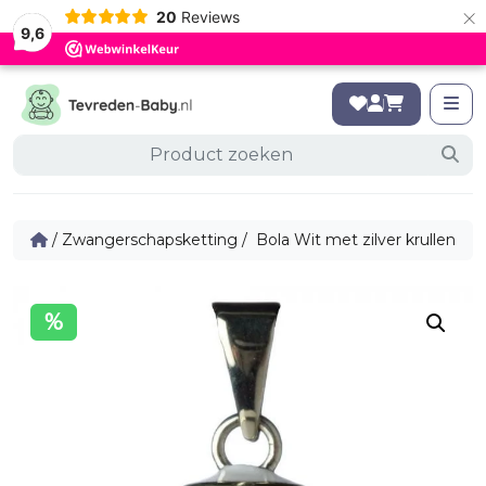
×
20
Reviews
9,6
/
Zwangerschapsketting
/ Bola Wit met zilver krullen
%