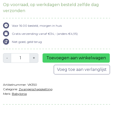
€24,95.
€12,95
Op voorraad, op werkdagen besteld zelfde dag
verzonden
Voor 16:00 besteld, morgen in huis
Gratis verzending vanaf €34,- (anders €4,95)
Niet goed, geld terug
Aantal
-
+
Toevoegen aan winkelwagen
Voeg toe aan verlanglijst
Artikelnummer:
VK350
Categorie:
Zwangerschapsketting
Merk:
Babylonia