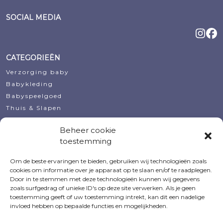
SOCIAL MEDIA
CATEGORIEËN
Verzorging baby
Babykleding
Babyspeelgoed
Thuis & Slapen
Decoratie
Beheer cookie
Koopjeshoek
toestemming
Kraamcadeautjes
Om de beste ervaringen te bieden, gebruiken wij technologieën zoals
MIJN ACCOUNT
cookies om informatie over je apparaat op te slaan en/of te raadplegen.
Door in te stemmen met deze technologieën kunnen wij gegevens
Bestellingen
zoals surfgedrag of unieke ID's op deze site verwerken. Als je geen
Voorraadmeldingen
toestemming geeft of uw toestemming intrekt, kan dit een nadelige
Verlanglijsten
invloed hebben op bepaalde functies en mogelijkheden.
Accountgegevens