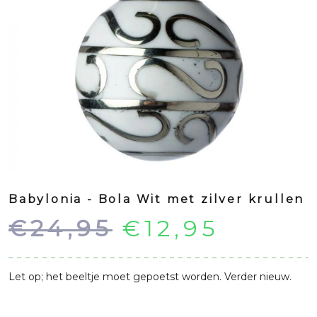
Babylonia - Bola Wit met zilver krullen
Oorspronkeli
Huidi
€
24,95
€
12,95
prijs
prijs
Let op; het beeltje moet gepoetst worden. Verder nieuw.
was:
is: