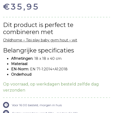
€
35,95
Dit product is perfect te
combineren met
Childhome – Tipi play baby gym hout – wit
Belangrijke specificaties
Afmetingen
: 18 x 18 x 40 cm
Materiaal
:
EN-Norm
: EN 71-1:2014+A1:2018
Onderhoud
:
Op voorraad, op werkdagen besteld zelfde dag
verzonden
Voor 16:00 besteld, morgen in huis