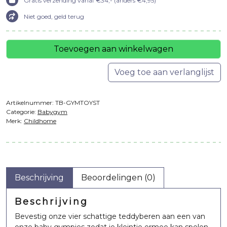
Gratis verzending vanaf €34,- (anders €4,95)
Niet goed, geld terug
Toevoegen aan winkelwagen
Voeg toe aan verlanglijst
Artikelnummer:
TB-GYMTOYST
Categorie:
Babygym
Merk:
Childhome
Beschrijving
Beoordelingen (0)
Beschrijving
Bevestig onze vier schattige teddyberen aan een van