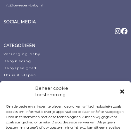
info@tevreden-baby.nl
SOCIAL MEDIA
CATEGORIEËN
Verzorging baby
Babykleding
Babyspeelgoed
Thuis & Slapen
Decoratie
Beheer cookie
Koopjeshoek
toestemming
Kraamcadeautjes
Om de beste ervaringen te bieden, gebruiken wij technologieën zoals
MIJN ACCOUNT
cookies om informatie over je apparaat op te slaan en/of te raadplegen.
Door in te stemmen met deze technologieën kunnen wij gegevens
Bestellingen
zoals surfgedrag of unieke ID's op deze site verwerken. Als je geen
Voorraadmeldingen
toestemming geeft of uw toestemming intrekt, kan dit een nadelige