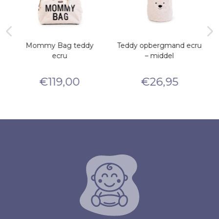
Mommy Bag teddy
Teddy opbergmand ecru
ecru
– middel
€
119,00
€
26,95
e