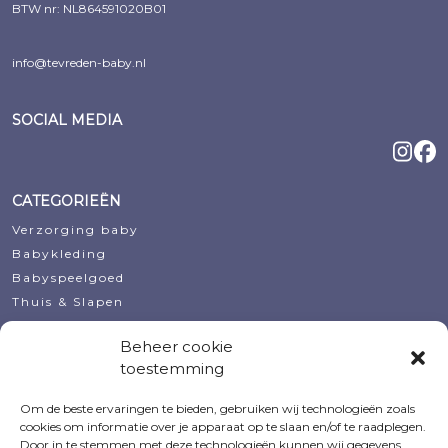
BTW nr: NL864591020B01
info@tevreden-baby.nl
SOCIAL MEDIA
CATEGORIEËN
Verzorging baby
Babykleding
Babyspeelgoed
Thuis & Slapen
Decoratie
Beheer cookie
Koopjeshoek
toestemming
Kraamcadeautjes
Om de beste ervaringen te bieden, gebruiken wij technologieën zoals
MIJN ACCOUNT
cookies om informatie over je apparaat op te slaan en/of te raadplegen.
Door in te stemmen met deze technologieën kunnen wij gegevens
Bestellingen