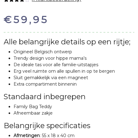
Gewaardeerd
1
4.00
op 5
€
59,95
gebaseerd
op
klantbeoordeling
Alle belangrijke details op een rijtje;
Origineel Belgisch ontwerp
Trendy design voor hippe mama’s
De ideale tas voor alle familie-uitstapjes
Erg veel ruimte om alle spullen in op te bergen
Sluit gemakkelijk via een magneet
Extra compartiment binnenin
Standaard inbegrepen
Family Bag Teddy
Afneembaar zakje
Belangrijke specificaties
Afmetingen
: 55 x 18 x 40 cm