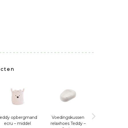
ucten
Teddy opbergmand
Voedingskussen
Teddy opber
ecru – middel
relaxhoes Teddy –
– groot