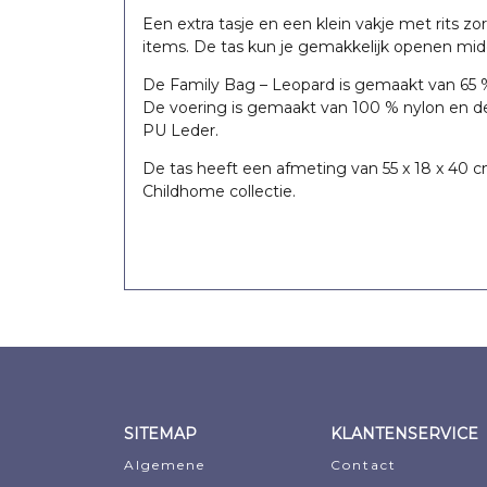
Greig
Een extra tasje en een klein vakje met rits z
€
24,
items. De tas kun je gemakkelijk openen mid
€
23,95
€
26,95
€
22,
Oorspro
Huidig
De Family Bag – Leopard is gemaakt van 65 %
De voering is gemaakt van 100 % nylon en 
prijs
prijs
PU Leder.
was:
is:
De tas heeft een afmeting van 55 x 18 x 40 
€24,95.
€22,52.
Childhome collectie.
SITEMAP
KLANTENSERVICE
Algemene
Contact