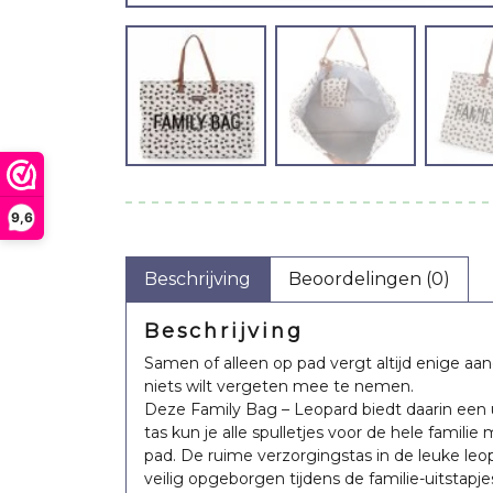
9,6
Beschrijving
Beoordelingen (0)
Beschrijving
Samen of alleen op pad vergt altijd enige aa
niets wilt vergeten mee te nemen.
Deze Family Bag – Leopard biedt daarin een
tas kun je alle spulletjes voor de hele fami
Teddy opbergmand
Teddy opbergmand
Voedingsk
pad. De ruime verzorgingstas in de leuke leop
beige – klein
ecru – middel
relaxhoes T
veilig opgeborgen tijdens de familie-uitstapje