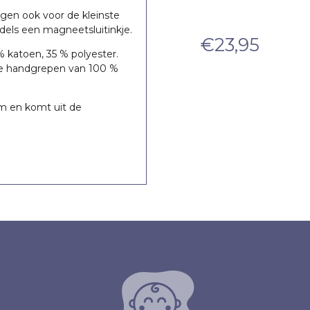
e
orgen ook voor de kleinste
95
dels een magneetsluitinkje.
52
€
30,95
€
23,95
nkelijke
e
 katoen, 35 % polyester.
de handgrepen van 100 %
cm en komt uit de