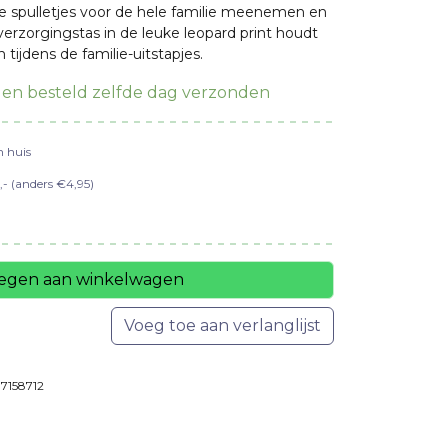
le spulletjes voor de hele familie meenemen en
as:
is:
erzorgingstas in de leuke leopard print houdt
 tijdens de familie-uitstapjes.
59,95.
€49,76.
en besteld zelfde dag verzonden
n huis
- (anders €4,95)
egen aan winkelwagen
Voeg toe aan verlanglijst
7158712