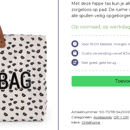
Met deze hippe tas kun je al
w
zorgeloos op pad. De ruime v
alle spullen veilig opgeborgen
€
Op voorraad, op werkdag
Voor 16:00 besteld, morgen i
Gratis verzending vanaf €34,
Niet goed, geld terug
Toevo
Artikelnummer:
90-70TB-542000
Categorieën:
Accessoires
,
OP = OP
Merk:
Childhome