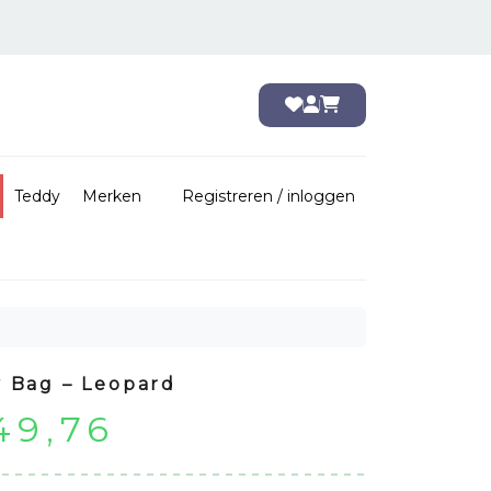
Teddy
Merken
Registreren / inloggen
y Bag – Leopard
orspronkelijke
Huidige
49,76
ijs
prijs