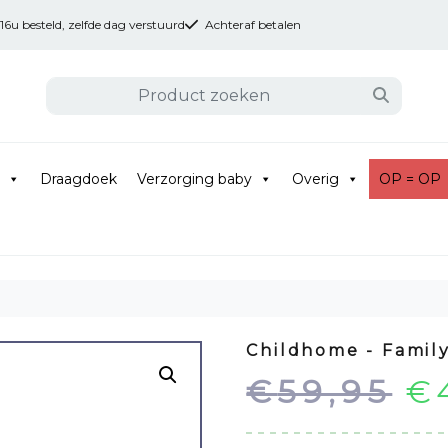
u besteld, zelfde dag verstuurd
Achteraf betalen
Draagdoek
Verzorging baby
Overig
OP = OP
Childhome - Famil
O
€
59,95
€
pr