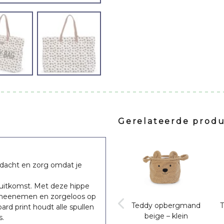
Gerelateerde prod
ndacht en zorg omdat je
 uitkomst. Met deze hippe
lie meenemen en zorgeloos op
ussen
Teddy opbergmand
Teddy opbergmand
ard print houdt alle spullen
eddy –
– groot
beige – klein
s.