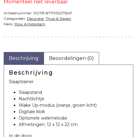
Momenteel niet leverbaar
Artikelnummer:
102TB-8717953275547
Categorieën:
Decoratie
,
Thuis & Slapen
Merk:
Flow Amsterdam
Beschrijving
Beoordelingen (0)
Beschrijving
Slaaptrainer
Slaapstand
Nachtlichtje
Wake Up-modus (oranje, groen licht)
Digitale klok
Optionele wekmelodie
Afmetingen: 12 x 12 x 22 cm
In de doos: