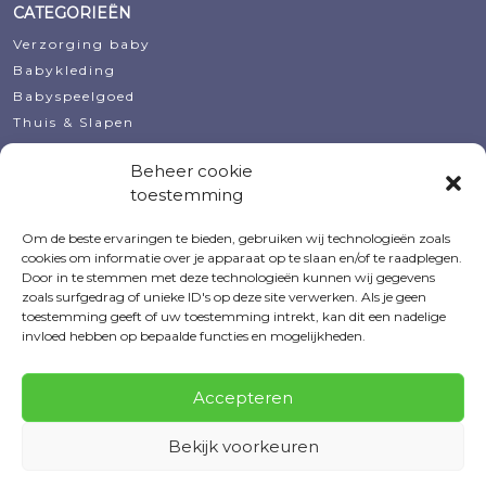
CATEGORIEËN
Verzorging baby
Babykleding
Babyspeelgoed
Thuis & Slapen
Decoratie
Beheer cookie
Koopjeshoek
toestemming
Kraamcadeautjes
Om de beste ervaringen te bieden, gebruiken wij technologieën zoals
MIJN ACCOUNT
cookies om informatie over je apparaat op te slaan en/of te raadplegen.
Door in te stemmen met deze technologieën kunnen wij gegevens
Bestellingen
zoals surfgedrag of unieke ID's op deze site verwerken. Als je geen
Voorraadmeldingen
toestemming geeft of uw toestemming intrekt, kan dit een nadelige
Verlanglijsten
invloed hebben op bepaalde functies en mogelijkheden.
Accountgegevens
Wachtwoord vergeten
Accepteren
Bekijk voorkeuren
© 2026 Tevreden Baby
|
Ontworpen & Ontwikkeld door