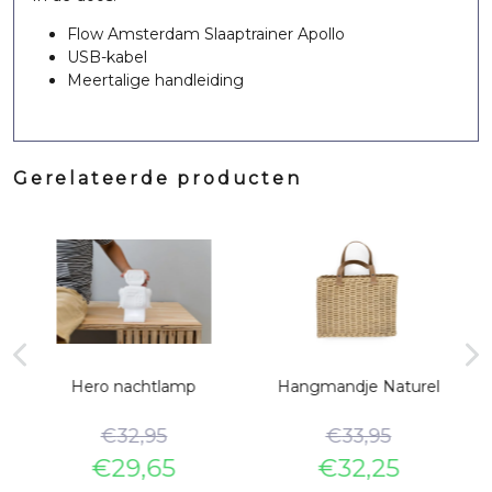
Flow Amsterdam Slaaptrainer Apollo
USB-kabel
Meertalige handleiding
Gerelateerde producten
Hero nachtlamp
Hangmandje Naturel
€
32,95
€
33,95
€
29,65
€
32,25
e
Oorspronkelijke
Huidige
Oorspronkelijke
Huidige