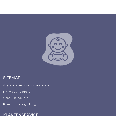
prijs
prijs
prijs
prijs
was:
is:
was:
is:
€32,95.
€29,65.
€33,95.
€32,25.
SITEMAP
Algemene voorwaarden
Privacy beleid
Cookie beleid
Klachtenregeling
KLANTENSERVICE