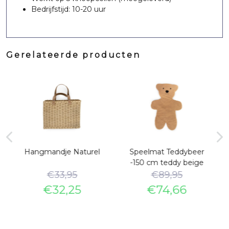
Bedrijfstijd: 10-20 uur
Gerelateerde producten
Hangmandje Naturel
Speelmat Teddybeer
-150 cm teddy beige
€
33,95
€
89,95
€
32,25
€
74,66
e
Oorspronkelijke
Huidige
Oorspronkelijke
Huidige
prijs
prijs
prijs
prijs
was:
is:
was:
is: