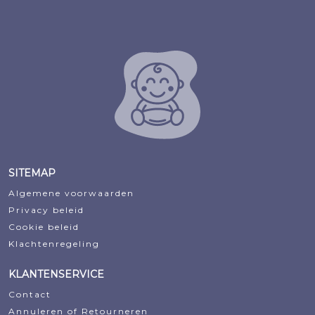
€33,95.
€32,25.
€89,95.
€74,66.
SITEMAP
Algemene voorwaarden
Privacy beleid
Cookie beleid
Klachtenregeling
KLANTENSERVICE
Contact
Annuleren of Retourneren