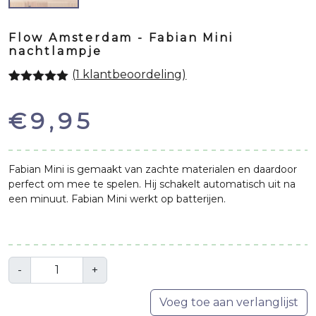
Flow Amsterdam - Fabian Mini
nachtlampje
(
1
klantbeoordeling)
Gewaardeerd
1
5.00
op 5
€
9,95
gebaseerd
op
klantbeoordeling
Fabian Mini is gemaakt van zachte materialen en daardoor
perfect om mee te spelen. Hij schakelt automatisch uit na
een minuut. Fabian Mini werkt op batterijen.
Aantal
-
+
Voeg toe aan verlanglijst