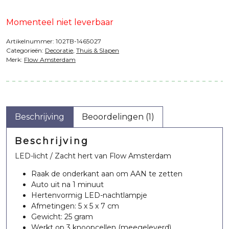
Momenteel niet leverbaar
Artikelnummer:
102TB-1465027
Categorieën:
Decoratie
,
Thuis & Slapen
Merk:
Flow Amsterdam
Beschrijving
Beoordelingen (1)
Beschrijving
LED-licht / Zacht hert van Flow Amsterdam
Raak de onderkant aan om AAN te zetten
Auto uit na 1 minuut
Hertenvormig LED-nachtlampje
Afmetingen: 5 x 5 x 7 cm
Gewicht: 25 gram
Werkt op 3 knoopcellen (meegeleverd)