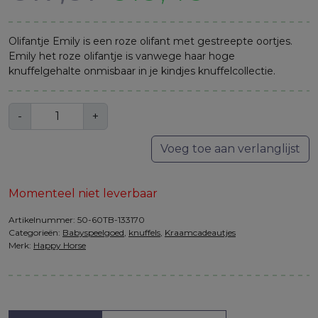
klantbeoordeling
prijs
prijs
Olifantje Emily is een roze olifant met gestreepte oortjes.
was:
is:
Emily het roze olifantje is vanwege haar hoge
knuffelgehalte onmisbaar in je kindjes knuffelcollectie.
€17,31.
€13,45.
Aantal
-
+
Voeg toe aan verlanglijst
Momenteel niet leverbaar
Artikelnummer:
50-60TB-133170
Categorieën:
Babyspeelgoed
,
knuffels
,
Kraamcadeautjes
Merk:
Happy Horse