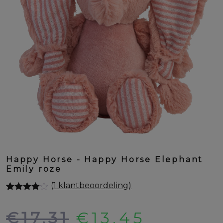
Happy Horse - Happy Horse Elephant
Emily roze
(
1
klantbeoordeling)
Gewaardeerd
1
4.00
op 5
Oorspronkelij
Huidig
€
17,31
€
13,45
gebaseerd
op