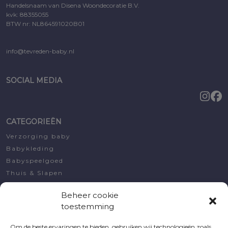
Handelsnaam van Disena Woondecoratie B.V.
kvk: 88355055
BTW nr: NL864591020B01
info@tevreden-baby.nl
SOCIAL MEDIA
CATEGORIEËN
Verzorging baby
Babykleding
Babyspeelgoed
Thuis & Slapen
Decoratie
Beheer cookie
Koopjeshoek
toestemming
Kraamcadeautjes
Om de beste ervaringen te bieden, gebruiken wij technologieën zoals