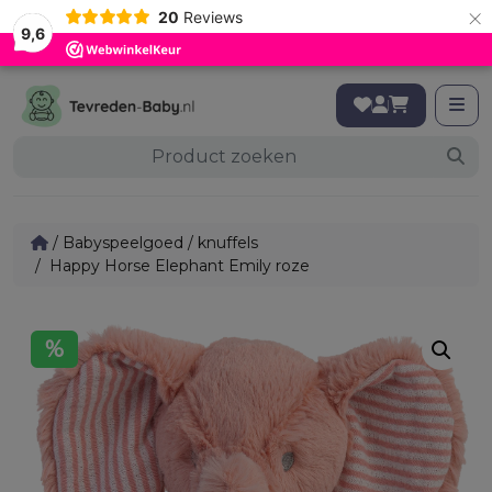
×
20
Reviews
9,6
/
Babyspeelgoed
/
knuffels
/ Happy Horse Elephant Emily roze
%