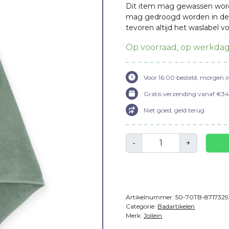
Dit item mag gewassen wor
wa
mag gedroogd worden in de
tevoren altijd het waslabel vo
€1
Op voorraad, op werkdag
Voor 16:00 besteld, morgen i
Gratis verzending vanaf €34,
Niet goed, geld terug
Aantal
-
+
Artikelnummer:
50-70TB-8717329
Categorie:
Badartikelen
Merk:
Jollein