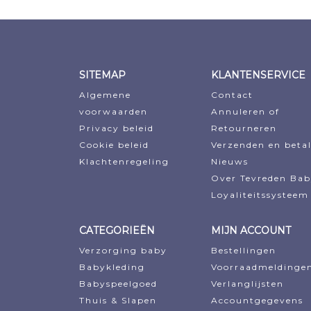
€9,44.
€8,62.
€25,19.
€20,25.
SITEMAP
KLANTENSERVICE
Algemene
Contact
voorwaarden
Annuleren of
Privacy beleid
Retourneren
Cookie beleid
Verzenden en beta
Klachtenregeling
Nieuws
Over Tevreden Ba
Loyaliteitssysteem
CATEGORIEËN
MIJN ACCOUNT
Verzorging baby
Bestellingen
Babykleding
Voorraadmeldinge
Babyspeelgoed
Verlanglijsten
Thuis & Slapen
Accountgegevens