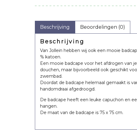
Beschrijving
Beoordelingen (0)
Beschrijving
Van Jollein hebben wij ook een mooie badca
% katoen.
Een mooie badcape voor het afdrogen van je
douchen, maar bijvoorbeeld ook geschikt vo
Babybad – Frosted
Washand Badstof
Badjas 1-2 
zwembad.
met oortjes –
Green
Doordat de badcape helemaal gemaakt is van b
nougat
handomdraai afgedroogd.
€
9,44
€
25,
De badcape heeft een leuke capuchon en een
€
43,95
€
8,62
€
20,
Oorspronkelijke
Huidige
Oorspro
Huidig
hangen.
De maat van de badcape is 75 x 75 cm.
prijs
prijs
prijs
prijs
was:
is:
was:
is: