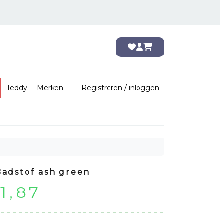
Teddy
Merken
Registreren / inloggen
Badstof ash green
rspronkelijke
Huidige
11,87
ijs
prijs