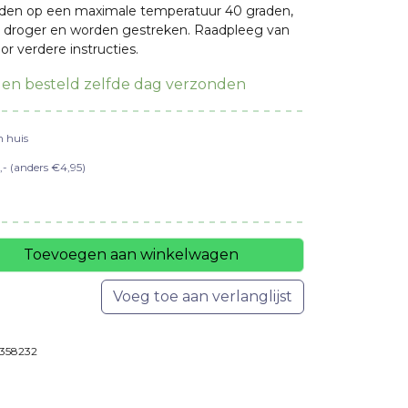
den op een maximale temperatuur 40 graden,
s:
is:
 droger en worden gestreken. Raadpleeg van
or verdere instructies.
3,64.
€11,87.
en besteld zelfde dag verzonden
n huis
- (anders €4,95)
Toevoegen aan winkelwagen
Voeg toe aan verlanglijst
358232