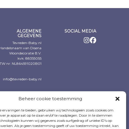
€9,44.
8,62.
€25,19.
€20,25.
€41,94.
€37,90.
ALGEMENE
SOCIAL MEDIA
GEGEVENS
Tevreden-Baby.nl
Handelsnaam van Disena
Woondecoratie B.V.
kvk: 88355055
TW nr: NL864591020B01
info@tevreden-baby.nl
Beheer cookie toestemming
 ervaringen te bieden, gebruiken wij technologieën zoals cookies om
over je apparaat op te slaan en/of te raadplegen. Door in te stemmen
chnologieën kunnen wij gegevens zoals surfgedrag of unieke ID's op
erwerken. Als je geen toestemming geeft of uw toestemming intrekt, kan