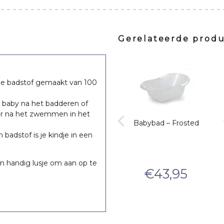
Gerelateerde prod
pe badstof gemaakt van 100
 baby na het badderen of
or na het zwemmen in het
jr Ash
Wikkeldeken Basic
Babybad – Frosted
Stripe – Nougat
adstof is je kindje in een
19
€
41,94
 handig lusje om aan op te
25
€
37,90
€
43,95
nkelijke
e
Oorspronkelijke
Huidige
prijs
prijs
p
p
was:
is:
i