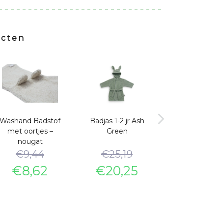
ucten
Washand Badstof
Badjas 1-2 jr Ash
Wikkeldeken 
met oortjes –
Green
Stripe – Nou
nougat
€
9,44
€
25,19
€
41,94
€
8,62
€
20,25
€
37,9
Oorspronkelijke
Huidige
Oorspronkelijke
Huidige
Oorspro
Huidige
rijs
rijs
prijs
prijs
prijs
prijs
was:
s:
was:
is:
was:
is: