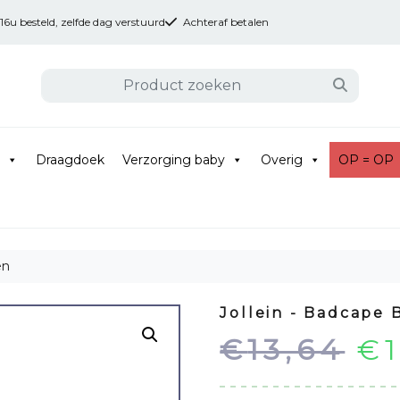
u besteld, zelfde dag verstuurd
Achteraf betalen
Draagdoek
Verzorging baby
Overig
OP = OP
en
Jollein - Badcape 
Oo
€
13,64
€
pr