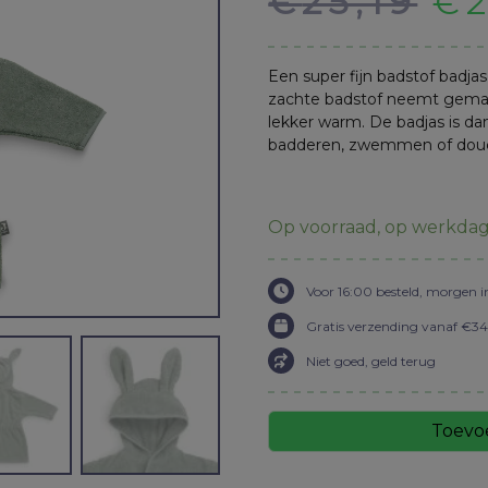
Oo
€
25,19
€
op
klantbeoordeling
pr
Een super fijn badstof badja
wa
zachte badstof neemt gemakk
lekker warm. De badjas is d
badderen, zwemmen of dou
€2
Op voorraad, op werkdag
Voor 16:00 besteld, morgen i
Gratis verzending vanaf €34,
Niet goed, geld terug
Toevo