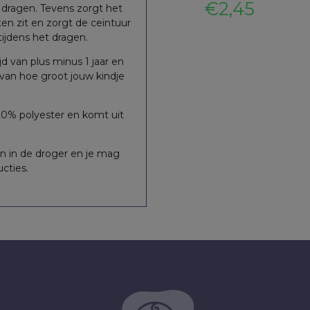
22
€
21,69
€
2,45
nkelijke
e
Oorspronkelijke
Huidige
Oorspronkelij
Huidige
 dragen. Tevens zorgt het
ten zit en zorgt de ceintuur
prijs
prijs
prijs
prijs
p
p
 tijdens het dragen.
was:
is:
was:
is:
i
jd van plus minus 1 jaar en
k van hoe groot jouw kindje
€26,24.
€21,69.
€5,76.
€2,45.
€
€
10% polyester en komt uit
 in de droger en je mag
ucties.