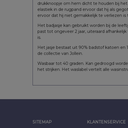
€
2,45
€
5,18
€
3,
ke
Oorspronkelijke
Huidige
Oorspronkelijke
Huidige
Oorspro
Huidig
drukknoopje om hem dicht te houden bij het
elastiek in de rugpand ervoor dat hij als gego
prijs
prijs
prijs
prijs
prijs
prijs
ervoor dat hij niet gemakkelijk te verliezen is
was:
is:
was:
is:
was:
is:
Het badjasje kan gebruikt worden bij de leefti
past tot ongeveer 2 jaar, uiteraard afhankelij
€5,76.
€2,45.
€11,54.
€5,18.
€6,81.
€3,22.
is.
Het jasje bestaat uit 90% badstof katoen en 
de collectie van Jollein.
Wasbaar tot 40 graden. Kan gedroogd worden
het strijken. Het waslabel vertelt alle wasinstr
SITEMAP
KLANTENSERVICE