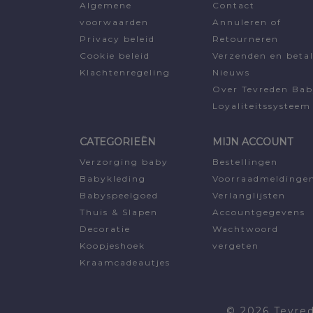
Algemene
Contact
voorwaarden
Annuleren of
Privacy beleid
Retourneren
Cookie beleid
Verzenden en beta
Klachtenregeling
Nieuws
Over Tevreden Ba
Loyaliteitssysteem
CATEGORIEËN
MIJN ACCOUNT
Verzorging baby
Bestellingen
Babykleding
Voorraadmeldinge
Babyspeelgoed
Verlanglijsten
Thuis & Slapen
Accountgegevens
Decoratie
Wachtwoord
Koopjeshoek
vergeten
Kraamcadeautjes
© 2026 Tevre