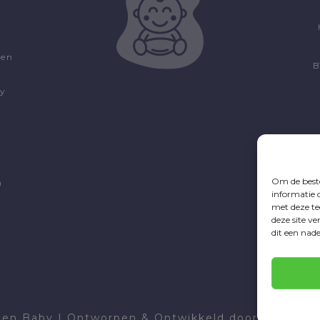
len
B
by
Om de beste
n
informatie 
met deze te
deze site v
dit een nad
den Baby
|
Ontworpen & Ontwikkeld door
<
InDiv
>