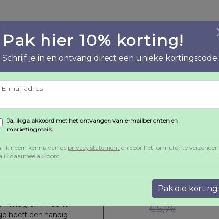
Artikelnummer:
50-70TB8717329
Pak hier 10% korting!
Categorieën:
Babykleding
,
Badarti
Merk:
Jollein
Schrijf je in en ontvang direct een unieke kortingscode
E-mail adres
Gerelateerde prod
Ja, ik ga akkoord met het ontvangen van e-mailberichten en
marketingmails
 Green voor je dreumes. De
en houdt daarmee je kindje
a, ik neem kennis van de
privacy statement
en door het formulier te verzenden
m te gebruiken na het
a ik daarmee akkoord
e mouw
Badjas 1-2 jr Nougat
Romper mouwloos
B
lse touch maar vooral ook
s soft
62/68 Cool&Little
Pak die korting
oog te krijgen. Het badjasje
per handig om mee te
1
€
26,24
€
5,76
sje heeft een handig