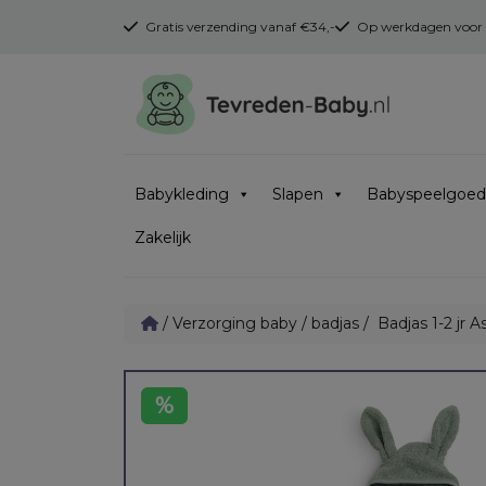
Gratis verzending vanaf €34,-
Op werkdagen voor 16
Babykleding
Slapen
Babyspeelgoed
Zakelijk
/
Verzorging baby
/
badjas
/ Badjas 1-2 jr 
%