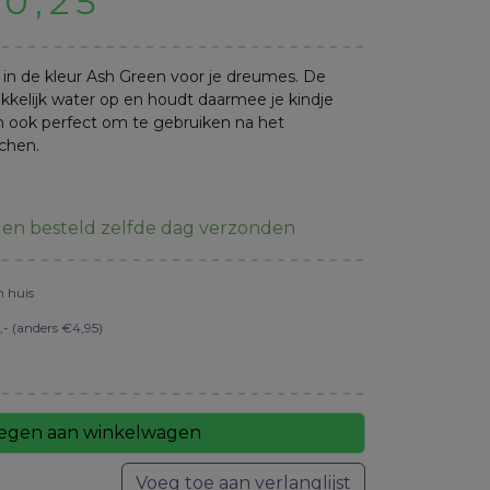
rspronkelijke
Huidige
20,25
ijs
prijs
s in de kleur Ash Green voor je dreumes. De
s:
is:
elijk water op en houdt daarmee je kindje
an ook perfect om te gebruiken na het
chen.
5,19.
€20,25.
en besteld zelfde dag verzonden
n huis
- (anders €4,95)
egen aan winkelwagen
Voeg toe aan verlanglijst