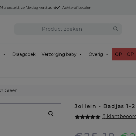
u besteld, zelfde dag verstuurd
Achteraf betalen
Draagdoek
Verzorging baby
Overig
OP = OP
Ash Green
Jollein - Badjas 1-
(
1
klantbeoord
Gewaardeerd
1
5.00
op 5
gebaseerd