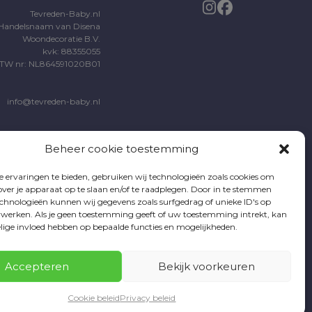
Tevreden-Baby.nl
Handelsnaam van Disena
Woondecoratie B.V.
kvk: 88355055
TW nr: NL864591020B01
info@tevreden-baby.nl
Beheer cookie toestemming
 ervaringen te bieden, gebruiken wij technologieën zoals cookies om
over je apparaat op te slaan en/of te raadplegen. Door in te stemmen
chnologieën kunnen wij gegevens zoals surfgedrag of unieke ID's op
erwerken. Als je geen toestemming geeft of uw toestemming intrekt, kan
elige invloed hebben op bepaalde functies en mogelijkheden.
Accepteren
Bekijk voorkeuren
Cookie beleid
Privacy beleid
Solutions B.V.