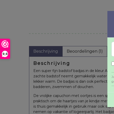
Beschrijving
Beoordelingen (1)
9,6
Beschrijving
Een super fijn badstof badjas in de kleur Ash
zachte badstof neemt gemakkelijk water op 
J
lekker warm. De badjas is dan ook perfect o
g
badderen, zwemmen of douchen.
Romper mouwloos
Broekje 50/60 pretty
Shirt lang
De vrolijke capuchon met oortjes is een spee
62/68 Cool&Little
knit stone green
50/56 Heart
praktisch om de haartjes van je kindje met dr
green
is thuis gemakkelijk in gebruik maar ook su
€
5,76
€
11,54
€
6,8
nemen op vakantie of logeerpartij. Het badja