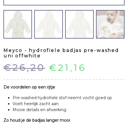
Meyco - hydrofiele badjas pre-washed
uni offwhite
Oorspronkeli
Huidig
€
26,20
€
21,16
prijs
prijs
De voordelen op een rijtje
was:
is:
Pre-washed hydrofiele stof neemt vocht goed op
Voelt heerlijk zacht aan
€26,20.
€21,16.
Mooie details en afwerking
Zo houd je de badjas langer mooi