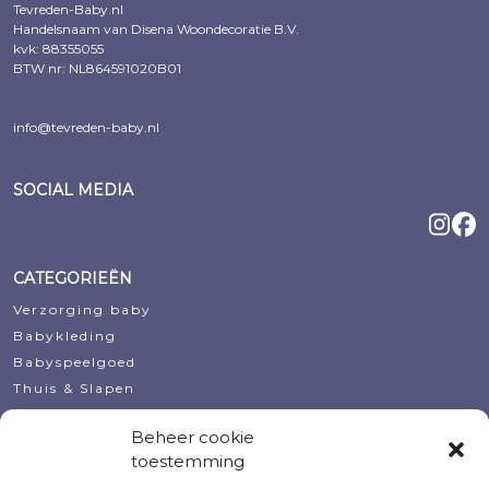
Tevreden-Baby.nl
Handelsnaam van Disena Woondecoratie B.V.
kvk: 88355055
BTW nr: NL864591020B01
info@tevreden-baby.nl
SOCIAL MEDIA
CATEGORIEËN
Verzorging baby
Babykleding
Babyspeelgoed
Thuis & Slapen
Decoratie
Beheer cookie
Koopjeshoek
toestemming
Kraamcadeautjes