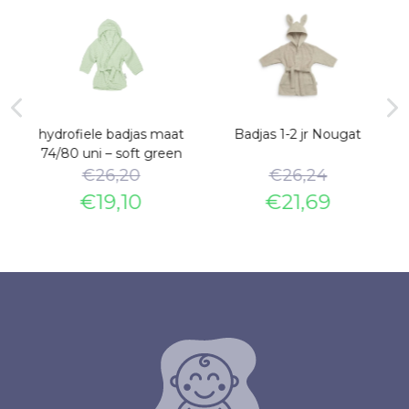
hydrofiele badjas maat
Badjas 1-2 jr Nougat
74/80 uni – soft green
€
26,20
€
26,24
€
19,10
€
21,69
e
Oorspronkelijke
Huidige
Oorspronkelijke
Huidige
prijs
prijs
prijs
prijs
was:
is:
was:
is:
€26,20.
€19,10.
€26,24.
€21,69.