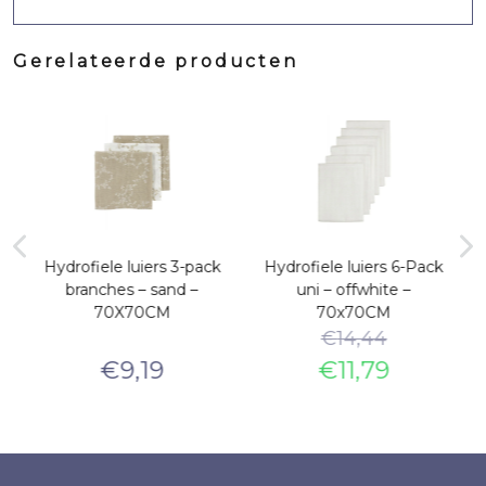
Gerelateerde producten
k
Hydrofiele luiers 3-pack
Hydrofiele luiers 6-Pack
branches – sand –
uni – offwhite –
70X70CM
70x70CM
€
14,44
€
9,19
€
11,79
e
Oorspronkelijke
Huidige
prijs
prijs
was:
is:
€14,44.
€11,79.