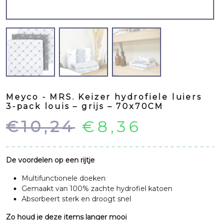
Meyco - MRS. Keizer hydrofiele luiers
3-pack louis – grijs – 70x70CM
Oorspronkeli
Huidig
€
10,24
€
8,36
prijs
prijs
De voordelen op een rijtje
was:
is:
Multifunctionele doeken
Gemaakt van 100% zachte hydrofiel katoen
€10,24.
€8,36.
Absorbeert sterk en droogt snel
Zo houd je deze items langer mooi