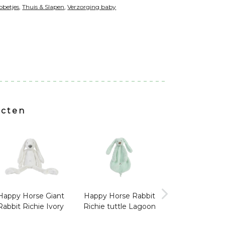
bbetjes
,
Thuis & Slapen
,
Verzorging baby
ucten
Happy Horse Giant
Happy Horse Rabbit
Happy Horse R
Rabbit Richie Ivory
Richie tuttle Lagoon
Richie Blu