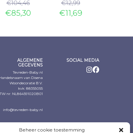
€
104,46
€
12,99
€
19,41
€
85,30
€
11,69
€
15,8
ke
Oorspronkelijke
Huidige
Oorspronkelijke
Huidige
Oorspro
Huidige
rijs
rijs
prijs
prijs
prijs
prijs
was:
s:
was:
is:
was:
is:
€104,46.
85,30.
€12,99.
€11,69.
€19,41.
€15,82.
ALGEMENE
SOCIAL MEDIA
GEGEVENS
Tevreden-Baby.nl
Handelsnaam van Disena
Woondecoratie B.V.
kvk: 88355055
TW nr: NL864591020B01
info@tevreden-baby.nl
Beheer cookie toestemming