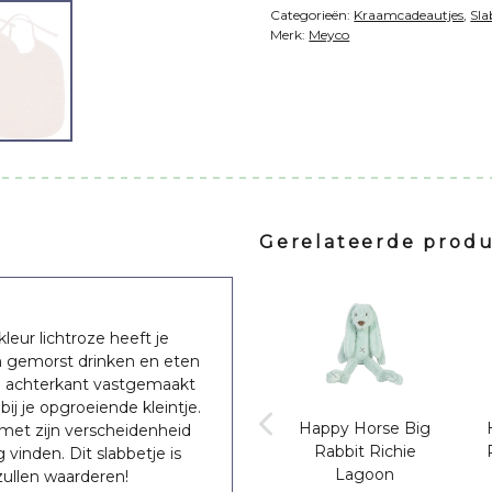
Categorieën:
Kraamcadeautjes
,
Sla
Merk:
Meyco
Gerelateerde prod
leur lichtroze heeft je
m gemorst drinken en eten
e achterkant vastgemaakt
ij je opgroeiende kleintje.
 Rabbit
Happy Horse Rabbit
Happy Horse Big
 met zijn verscheidenheid
 Lagoon
Richie Blue
Rabbit Richie
 vinden. Dit slabbetje is
Lagoon
ullen waarderen!