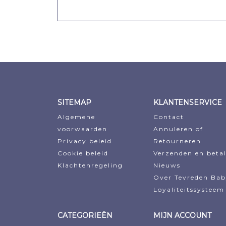
€
36,21
€
104,46
€
12,
€
29,57
€
85,30
€
11,
Oorspronkelijke
Huidige
Oorspronkelijke
Huidige
Oorspro
Huidig
prijs
prijs
prijs
prijs
prijs
prijs
was:
is:
was:
is:
was:
is:
€36,21.
€29,57.
€104,46.
€85,30.
€12,99.
€11,69.
SITEMAP
KLANTENSERVICE
Algemene
Contact
voorwaarden
Annuleren of
Privacy beleid
Retourneren
Cookie beleid
Verzenden en beta
Klachtenregeling
Nieuws
Over Tevreden Ba
Loyaliteitssysteem
CATEGORIEËN
MIJN ACCOUNT