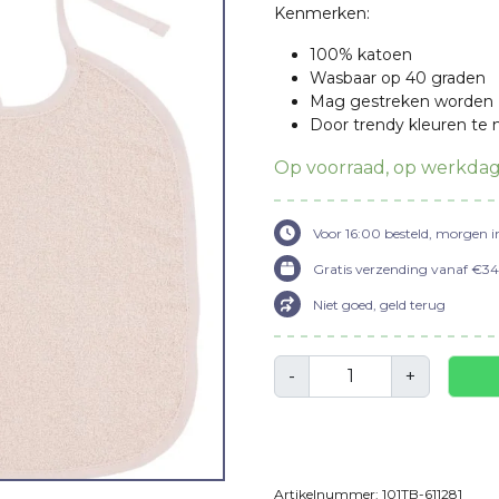
Kenmerken:
100% katoen
Wasbaar op 40 graden
Mag gestreken worden
Door trendy kleuren te 
Op voorraad, op werkdag
Voor 16:00 besteld, morgen i
Gratis verzending vanaf €34,
Niet goed, geld terug
Aantal
-
+
Artikelnummer:
101TB-611281