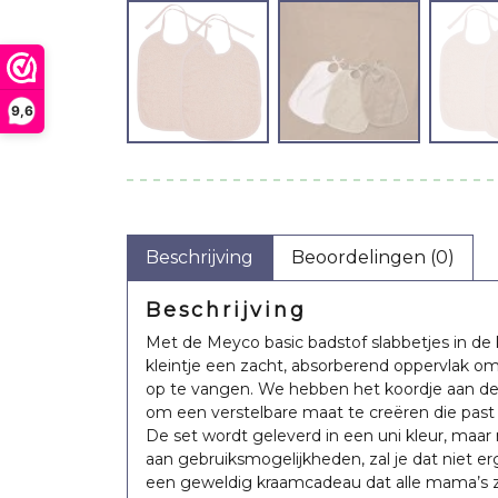
9,6
Beschrijving
Beoordelingen (0)
Beschrijving
Met de Meyco basic badstof slabbetjes in de k
kleintje een zacht, absorberend oppervlak o
op te vangen. We hebben het koordje aan d
om een verstelbare maat te creëren die past b
Happy Horse Big
Happy Horse Giant
Happy Horse
De set wordt geleverd in een uni kleur, maar
Rabbit Richie
Rabbit Richie Ivory
Richie tuttle
aan gebruiksmogelijkheden, zal je dat niet erg
Lagoon
een geweldig kraamcadeau dat alle mama’s z