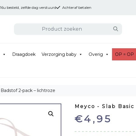
u besteld, zelfde dag verstuurd
Achteraf betalen
Draagdoek
Verzorging baby
Overig
OP = OP
 Badstof 2-pack – lichtroze
Meyco - Slab Basic
€
4,95