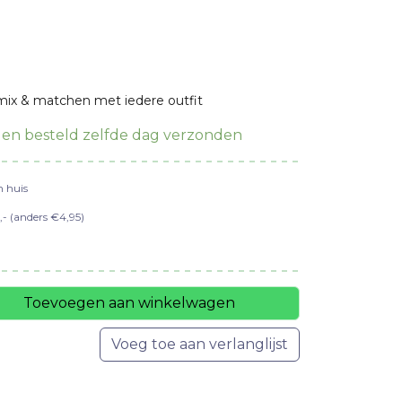
mix & matchen met iedere outfit
en besteld zelfde dag verzonden
n huis
- (anders €4,95)
Toevoegen aan winkelwagen
Voeg toe aan verlanglijst