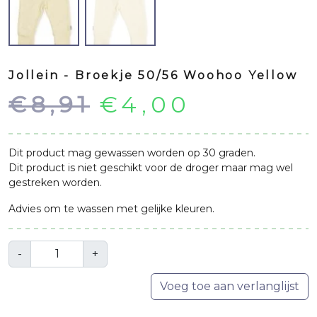
Jollein - Broekje 50/56 Woohoo Yellow
Oorspronkelij
Huidige
€
8,91
€
4,00
prijs
prijs
Dit product mag gewassen worden op 30 graden.
was:
is:
Dit product is niet geschikt voor de droger maar mag wel
gestreken worden.
€8,91.
€4,00.
Advies om te wassen met gelijke kleuren.
Aantal
-
+
Voeg toe aan verlanglijst