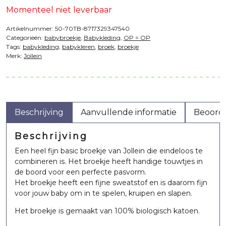
Momenteel niet leverbaar
Artikelnummer:
50-70TB-8717329347540
Categorieën:
babybroekje
,
Babykleding
,
OP = OP
Tags:
babykleding
,
babykleren
,
broek
,
broekje
Merk:
Jollein
Beschrijving
Aanvullende informatie
Beoorde
Beschrijving
Een heel fijn basic broekje van Jollein die eindeloos te
combineren is. Het broekje heeft handige touwtjes in
de boord voor een perfecte pasvorm.
Het broekje heeft een fijne sweatstof en is daarom fijn
voor jouw baby om in te spelen, kruipen en slapen.
Het broekje is gemaakt van 100% biologisch katoen.