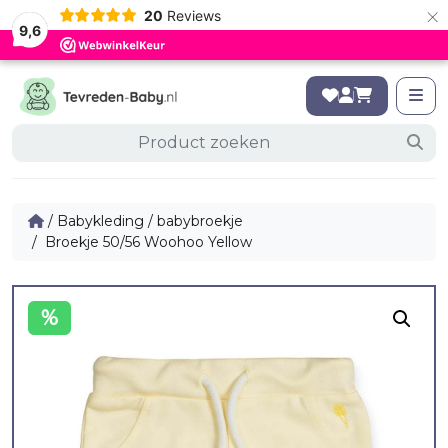
×
20
Reviews
9,6
/
Babykleding
/
babybroekje
/ Broekje 50/56 Woohoo Yellow
%