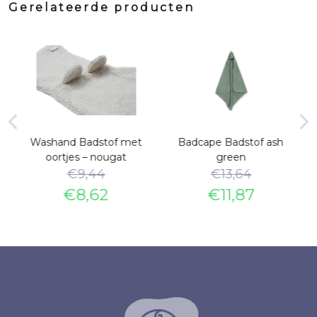
Gerelateerde producten
Washand Badstof met
Badcape Badstof ash
oortjes – nougat
green
€
9,44
€
13,64
€
8,62
€
11,87
e
Oorspronkelijke
Huidige
Oorspronkelijke
Huidige
prijs
prijs
prijs
prijs
was:
is:
was:
is:
€9,44.
€8,62.
€13,64.
€11,87.