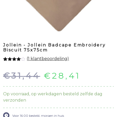
Jollein - Jollein Badcape Embroidery
Biscuit 75x75cm
(
1
klantbeoordeling)
Gewaardeerd
1
4.00
op 5
Oorspronkeli
Huidi
€
31,44
€
28,41
gebaseerd
op
klantbeoordeling
prijs
prijs
Op voorraad, op werkdagen besteld zelfde dag
was:
is:
verzonden
€31,44.
€28,41
Voor 16:00 besteld, morgen in huis