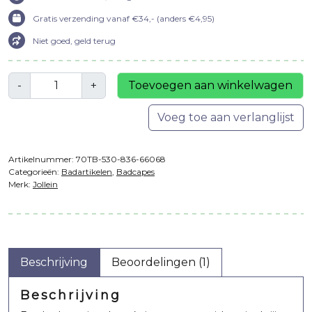
Gratis verzending vanaf €34,- (anders €4,95)
Niet goed, geld terug
Aantal
-
+
Toevoegen aan winkelwagen
Voeg toe aan verlanglijst
Artikelnummer:
70TB-530-836-66068
Categorieën:
Badartikelen
,
Badcapes
Merk:
Jollein
Beschrijving
Beoordelingen (1)
Beschrijving