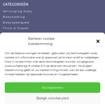
CATEGORIEËN
Verzorging baby
Babykleding
Babyspeelgoed
Thuis & Slapen
Decoratie
Beheer cookie
Koopjeshoek
toestemming
Kraamcadeautjes
Om de beste ervaringen te bieden, gebruiken wij technologieën zoals
MIJN ACCOUNT
cookies om informatie over je apparaat op te slaan en/of te raadplegen.
Door in te stemmen met deze technologieën kunnen wij gegevens
Bestellingen
zoals surfgedrag of unieke ID's op deze site verwerken. Als je geen
Voorraadmeldingen
toestemming geeft of uw toestemming intrekt, kan dit een nadelige
Verlanglijsten
invloed hebben op bepaalde functies en mogelijkheden.
Accountgegevens
Wachtwoord vergeten
Accepteren
Bekijk voorkeuren
© 2026 Tevreden Baby
|