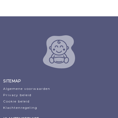
prijs
prijs
prijs
prijs
was:
is:
was:
is:
€15,73.
€10,93.
€28,34.
€18,85.
SITEMAP
Algemene voorwaarden
Privacy beleid
Cookie beleid
Klachtenregeling