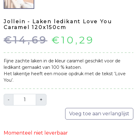
Jollein - Laken ledikant Love You
Caramel 120x150cm
Oorspronkeli
Huidi
€
14,69
€
10,29
prijs
prijs
Fijne zachte laken in de kleur caramel geschikt voor de
was:
is:
ledikant gemaakt van 100 % katoen.
Het lakentje heeft een mooie opdruk met de tekst ‘Love
You’.
€14,69.
€10,29
Aantal
-
+
Voeg toe aan verlanglijst
Momenteel niet leverbaar